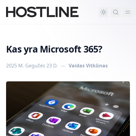
rindinio turinio
Kas yra Microsoft 365?
2025 M. Gegužės 23 D.
—
Vaidas Vitkūnas