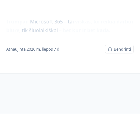
Trumpai:
Microsoft 365 – tai
viskas, ko reikia darbui
biure
, tik šiuolaikiškai –
bet kur ir bet kada.
Atnaujinta 2026 m. liepos 7 d.
Bendrinti