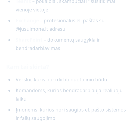
Teams
– pokalbiai, skambučiai ir susitikimai
vienoje vietoje
Exchange
– profesionalus el. paštas su
@jusuimone.lt adresu
SharePoint
– dokumentų saugykla ir
bendradarbiavimas
Kam tai skirta?
Verslui, kuris nori dirbti nuotoliniu būdu
Komandoms, kurios bendradarbiauja realiuoju
laiku
Įmonėms, kurios nori saugios el. pašto sistemos
ir failų saugojimo