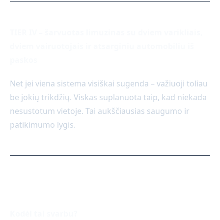
TIER IV – šarvuotas limuzinas su dviem varikliais,
dviem vairuotojais ir atsarginiu automobiliu iš
paskos
Net jei viena sistema visiškai sugenda – važiuoji toliau
be jokių trikdžių. Viskas suplanuota taip, kad niekada
nesustotum vietoje. Tai aukščiausias saugumo ir
patikimumo lygis.
Kodėl tai svarbu?