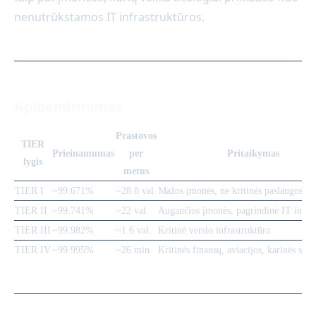
nenutrūkstamos IT infrastruktūros.
Apibendrinimas
Prastovos
TIER
Prieinamumas
per
Pritaikymas
lygis
metus
TIER I
~99.671%
~28.8 val.
Mažos įmonės, ne kritinės paslaugos
TIER II
~99.741%
~22 val.
Augančios įmonės, pagrindinė IT infras
TIER III
~99.982%
~1.6 val.
Kritinė verslo infrastruktūra
TIER IV
~99.995%
~26 min.
Kritinė
s
finansų, aviacijos, karinės sis