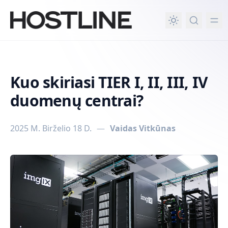
rindinio turinio
Kuo skiriasi TIER I, II, III, IV
duomenų centrai?
2025 M. Birželio 18 D.
—
Vaidas Vitkūnas