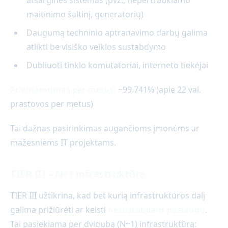
maitinimo šaltinį, generatorių)
Daugumą techninio aptranavimo darbų galima
atlikti be visiško veiklos sustabdymo
Dubliuoti tinklo komutatoriai, interneto tiekėjai
Prieinamumas per metus:
~99.741% (apie 22 val.
prastovos per metus)
Tai dažnas pasirinkimas augančioms įmonėms ar
mažesniems IT projektams.
TIER III – N+1 infrastruktūra
TIER III užtikrina, kad bet kurią infrastruktūros dalį
galima prižiūrėti ar keisti
nesustabdant paslaugų
.
Tai pasiekiama per dvigubą (N+1) infrastruktūrą: