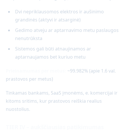
Dvi nepriklausomos elektros ir aušinimo
grandinės (aktyvi ir atsarginė)
Gedimo atveju ar aptarnavimo metu paslaugos
nenutrūksta
Sistemos gali būti atnaujinamos ar
aptarnaujamos bet kuriuo metu
Prieinamumas per metus:
~99.982% (apie 1.6 val.
prastovos per metus)
Tinkamas bankams, SaaS įmonėms, e. komercijai ir
kitoms sritims, kur prastovos reiškia realius
nuostolius.
TIER IV – aukščiausias patikimumas