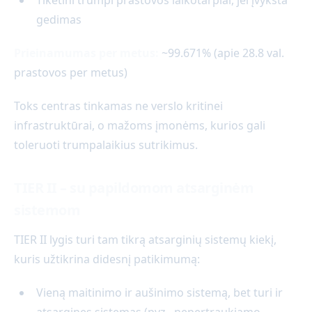
gedimas
Prieinamumas per metus:
~99.671% (apie 28.8 val.
prastovos per metus)
Toks centras tinkamas ne verslo kritinei
infrastruktūrai, o mažoms įmonėms, kurios gali
toleruoti trumpalaikius sutrikimus.
TIER II – su papildomom atsarginėm
sistemom
TIER II lygis turi tam tikrą atsarginių sistemų kiekį,
kuris užtikrina didesnį patikimumą:
Vieną maitinimo ir aušinimo sistemą, bet turi ir
atsargines sistemas (pvz., nepertraukiamo