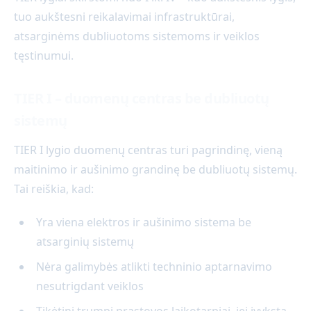
tuo aukštesni reikalavimai infrastruktūrai,
atsarginėms dubliuotoms sistemoms ir veiklos
tęstinumui.
TIER I – duomenų centras be dubliuotų
sistemų
TIER I lygio duomenų centras turi pagrindinę, vieną
maitinimo ir aušinimo grandinę be dubliuotų sistemų.
Tai reiškia, kad:
Yra viena elektros ir aušinimo sistema be
atsarginių sistemų
Nėra galimybės atlikti techninio aptarnavimo
nesutrigdant veiklos
Tikėtini trumpi prastovos laikotarpiai, jei įvyksta