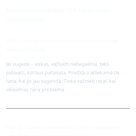
Jei duomenų centrų TIER lygiai būtų
automobiliai :
TIER I – senas automobilis su vienu raktu ir be
atsarginių dalių
Jei sugedo – viskas, važiuoti nebegalima, teks
palaukti, kol bus pataisyta. Priežiūra atliekama tik
tada, kai jis jau sugenda. Tinka važinėti retai, kai
vėlavimas nėra problema.
TIER II – tas pats automobilis, bet su atsarginiu
ratu ir akumuliatoriumi bagažinėje