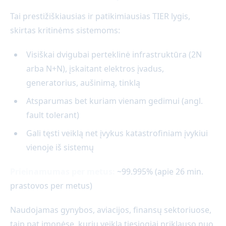
Tai prestižiškiausias ir patikimiausias TIER lygis,
skirtas kritinėms sistemoms:
Visiškai dvigubai perteklinė infrastruktūra (2N
arba N+N), įskaitant elektros įvadus,
generatorius, aušinimą, tinklą
Atsparumas bet kuriam vienam gedimui (angl.
fault tolerant)
Gali tęsti veiklą net įvykus katastrofiniam įvykiui
vienoje iš sistemų
Prieinamumas per metus:
~99.995% (apie 26 min.
prastovos per metus)
Naudojamas gynybos, aviacijos, finansų sektoriuose,
taip pat įmonėse, kurių veikla tiesiogiai priklauso nuo