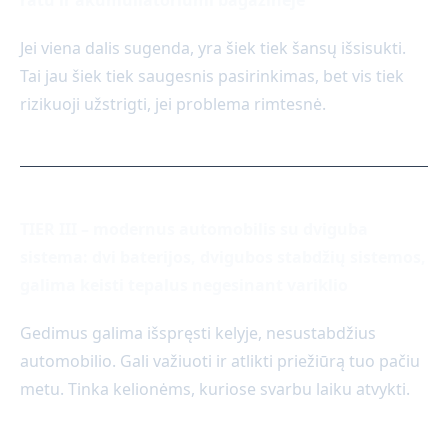
Jei viena dalis sugenda, yra šiek tiek šansų išsisukti.
Tai jau šiek tiek saugesnis pasirinkimas, bet vis tiek
rizikuoji užstrigti, jei problema rimtesnė.
TIER III – modernus automobilis su dviguba
sistema: dvi baterijos, dvigubos stabdžių sistemos,
galima keisti tepalus negesinant variklio
Gedimus galima išspręsti kelyje, nesustabdžius
automobilio. Gali važiuoti ir atlikti priežiūrą tuo pačiu
metu. Tinka kelionėms, kuriose svarbu laiku atvykti.